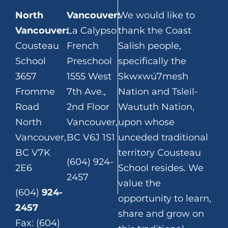
North
Vancouver:
We would like to
Vancouver:
La Calypso
thank the Coast
Cousteau
French
Salish people,
School
Preschool
specifically the
3657
1555 West
Skwxwú7mesh
Fromme
7th Ave.,
Nation and Tsleil-
Road
2nd Floor
Waututh Nation,
North
Vancouver,
upon whose
Vancouver,
BC V6J 1S1
unceded traditional
BC V7K
territory Cousteau
(604) 924-
2E6
School resides. We
2457
value the
(604)
924-
opportunity to learn,
2457
share and grow on
Fax: (604)