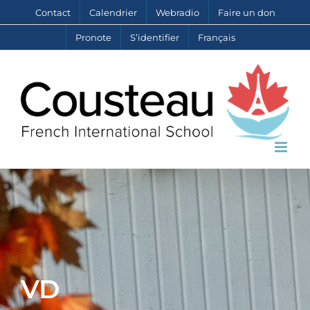
Skip
Contact
Calendrier
Webradio
Faire un don
to
Pronote
S’identifier
Français
content
VD