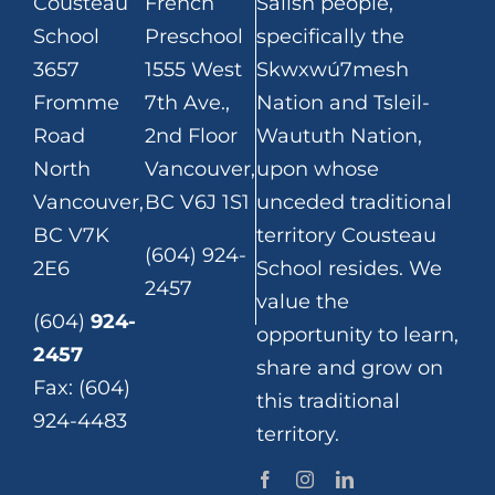
Cousteau
French
Salish people,
School
Preschool
specifically the
3657
1555 West
Skwxwú7mesh
Fromme
7th Ave.,
Nation and Tsleil-
Road
2nd Floor
Waututh Nation,
North
Vancouver,
upon whose
Vancouver,
BC V6J 1S1
unceded traditional
BC V7K
territory Cousteau
(604) 924-
2E6
School resides. We
2457
value the
(604)
924-
opportunity to learn,
2457
share and grow on
Fax: (604)
this traditional
924-4483
territory.