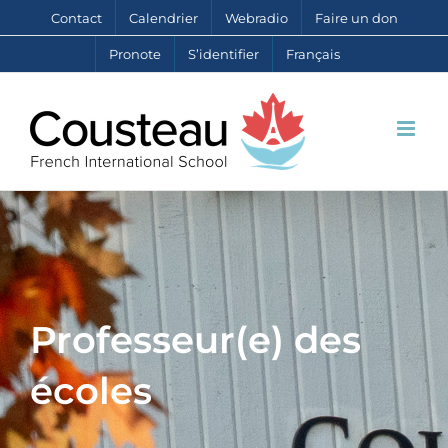
Skip
Contact
Calendrier
Webradio
Faire un don
to
Pronote
S’identifier
Français
content
Professeur(e) des
écoles