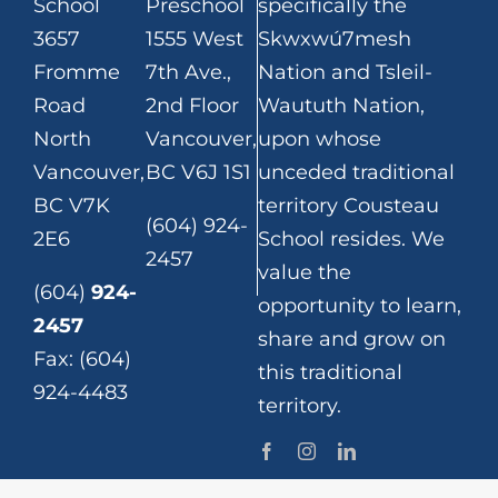
School
Preschool
specifically the
3657
1555 West
Skwxwú7mesh
Fromme
7th Ave.,
Nation and Tsleil-
Road
2nd Floor
Waututh Nation,
North
Vancouver,
upon whose
Vancouver,
BC V6J 1S1
unceded traditional
BC V7K
territory Cousteau
(604) 924-
2E6
School resides. We
2457
value the
(604)
924-
opportunity to learn,
2457
share and grow on
Fax: (604)
this traditional
924-4483
territory.